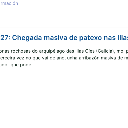
ormación
7: Chegada masiva de patexo nas Illas
onas rochosas do arquipélago das Illas Cíes (Galicia), moi
terceira vez no que vai de ano, unha arribazón masiva de m
ador que pode...