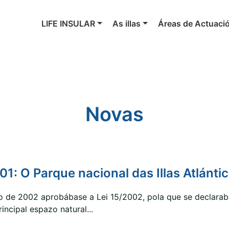
LIFE INSULAR
As illas
Áreas de Actuaci
Novas
1: O Parque nacional das Illas Atlánti
lo de 2002 aprobábase a Lei 15/2002, pola que se declaraba
rincipal espazo natural...