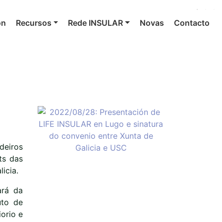
ón
Recursos
Rede INSULAR
Novas
Contacto
deiros
ts das
icia.
ará da
uto de
orio e