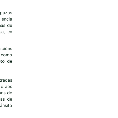
spazos
iencia
nas de
sa, en
acións
e como
eto de
tradas
 e aos
óns de
das de
ánsito