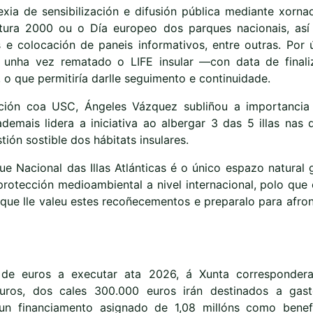
xia de sensibilización e difusión pública mediante xorna
tura 2000 ou o Día europeo dos parques nacionais, as
s e colocación de paneis informativos, entre outras. Por ú
 unha vez rematado o LIFE insular —con data de finali
o que permitiría darlle seguimento e continuidade.
ación coa USC, Ángeles Vázquez subliñou a importancia
demais lidera a iniciativa ao albergar 3 das 5 illas nas 
tión sostible dos hábitats insulares.
e Nacional das Illas Atlánticas é o único espazo natural 
protección medioambiental a nivel internacional, polo que 
l que lle valeu estes recoñecementos e preparalo para afro
de euros a executar ata 2026, á Xunta correspondera
ros, dos cales 300.000 euros irán destinados a gas
un financiamento asignado de 1,08 millóns como benefi