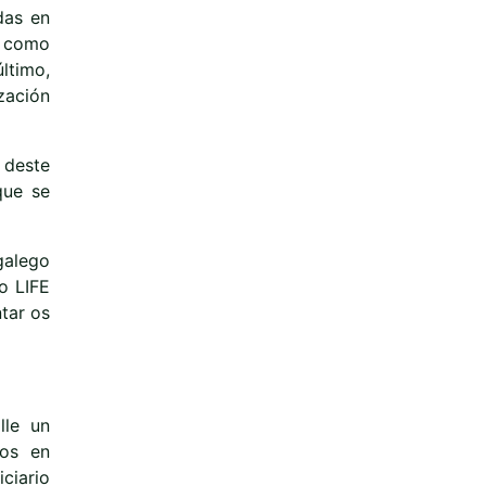
das en
í como
ltimo,
zación
 deste
que se
galego
o LIFE
ntar os
lle un
tos en
ciario