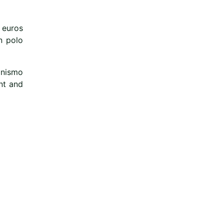
 euros
n polo
anismo
nt and