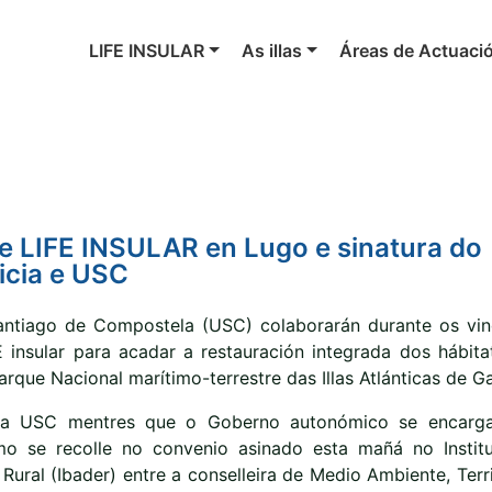
LIFE INSULAR
As illas
Áreas de Actuaci
e LIFE INSULAR en Lugo e sinatura do
icia e USC
antiago de Compostela (USC) colaborarán durante os vin
 insular para acadar a restauración integrada dos hábita
arque Nacional marítimo-terrestre das Illas Atlánticas de Gal
e a USC mentres que o Goberno autonómico se encarg
omo se recolle no convenio asinado esta mañá no Instit
ural (Ibader) entre a conselleira de Medio Ambiente, Terri