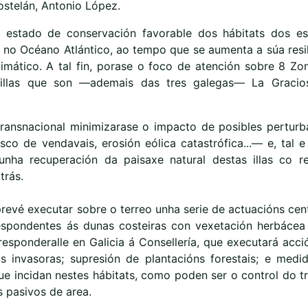
ostelán, Antonio López.
estado de conservación favorable dos hábitats dos e
 no Océano Atlántico, ao tempo que se aumenta a súa resil
ático. A tal fin, porase o foco de atención sobre 8 Zo
 illas que son —ademais das tres galegas— La Gracio
 transnacional minimizarase o impacto de posibles perturb
co de vendavais, erosión eólica catastrófica...— e, tal 
unha recuperación da paisaxe natural destas illas co r
trás.
revé executar sobre o terreo unha serie de actuacións cen
espondentes ás dunas costeiras con vexetación herbácea
esponderalle en Galicia á Consellería, que executará acci
as invasoras; supresión de plantacións forestais; e medi
e incidan nestes hábitats, como poden ser o control do tr
s pasivos de area.